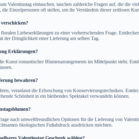
m Valentinstag eintauchen, tauchen zahlreiche Fragen auf, die die viel
 die Einzelpersonen oft stellen, um ihr Verständnis dieser zeitlosen Kun
 verschicken?
n floralen Liebeserklärungen zu einer vorherrschenden Frage. Entdecken
t der Dringlichkeit einer Lieferung am selben Tag.
hung Erklärungen?
die Kunst romantischer Blumenarrangements im Mittelpunkt steht. Ent
lassen.
eferung bewahren?
ren, veranlasst die Erforschung von Konservierungstechniken. Entdeck
gehende Schönheit in ein bleibendes Spektakel verwandeln können.
instagsblumen?
e Frage nach umweltfreundlichen Optionen für die Lieferung von Valenti
m achtsamen ökologischen Fußabdruck ausdrücken möchten.
selbares Valentinstag Geschenk wählen?