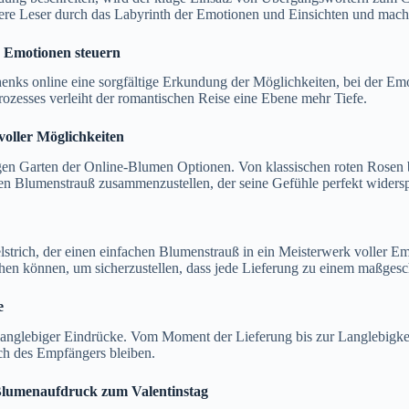
ere Leser durch das Labyrinth der Emotionen und Einsichten und mache
 Emotionen steuern
henks online eine sorgfältige Erkundung der Möglichkeiten, bei der Emo
ozesses verleiht der romantischen Reise eine Ebene mehr Tiefe.
voller Möglichkeiten
gen Garten der Online-Blumen Optionen. Von klassischen roten Rosen bi
nen Blumenstrauß zusammenzustellen, der seine Gefühle perfekt widersp
strich, der einen einfachen Blumenstrauß in ein Meisterwerk voller E
en können, um sicherzustellen, dass jede Lieferung zu einem maßgesc
e
 langlebiger Eindrücke. Vom Moment der Lieferung bis zur Langlebigke
ch des Empfängers bleiben.
 Blumenaufdruck zum Valentinstag