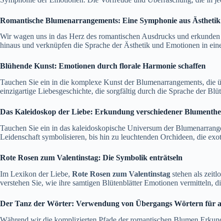
Romantische Blumenarrangements: Eine Symphonie aus Ästheti
Wir wagen uns in das Herz des romantischen Ausdrucks und erkunden 
hinaus und verknüpfen die Sprache der Ästhetik und Emotionen in ei
Blühende Kunst: Emotionen durch florale Harmonie schaffen
Tauchen Sie ein in die komplexe Kunst der Blumenarrangements, die ü
einzigartige Liebesgeschichte, die sorgfältig durch die Sprache der Blüt
Das Kaleidoskop der Liebe: Erkundung verschiedener Blumenth
Tauchen Sie ein in das kaleidoskopische Universum der Blumenarrangem
Leidenschaft symbolisieren, bis hin zu leuchtenden Orchideen, die exo
Rote Rosen zum Valentinstag: Die Symbolik enträtseln
Im Lexikon der Liebe,
Rote Rosen zum Valentinstag
stehen als zeitl
verstehen Sie, wie ihre samtigen Blütenblätter Emotionen vermitteln, d
Der Tanz der Wörter: Verwendung von Übergangs Wörtern für a
Während wir die komplizierten Pfade der romantischen Blumen Erkund