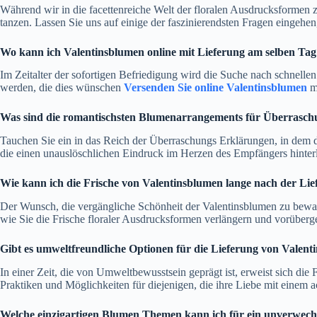
Während wir in die facettenreiche Welt der floralen Ausdrucksformen zu
tanzen. Lassen Sie uns auf einige der faszinierendsten Fragen eingehen,
Wo kann ich Valentinsblumen online mit Lieferung am selben Tag
Im Zeitalter der sofortigen Befriedigung wird die Suche nach schnelle
werden, die dies wünschen
Versenden Sie online Valentinsblumen
mi
Was sind die romantischsten Blumenarrangements für Überrasc
Tauchen Sie ein in das Reich der Überraschungs Erklärungen, in dem 
die einen unauslöschlichen Eindruck im Herzen des Empfängers hinter
Wie kann ich die Frische von Valentinsblumen lange nach der Li
Der Wunsch, die vergängliche Schönheit der Valentinsblumen zu bewah
wie Sie die Frische floraler Ausdrucksformen verlängern und vorüber
Gibt es umweltfreundliche Optionen für die Lieferung von Valent
In einer Zeit, die von Umweltbewusstsein geprägt ist, erweist sich di
Praktiken und Möglichkeiten für diejenigen, die ihre Liebe mit eine
Welche einzigartigen Blumen Themen kann ich für ein unverwech