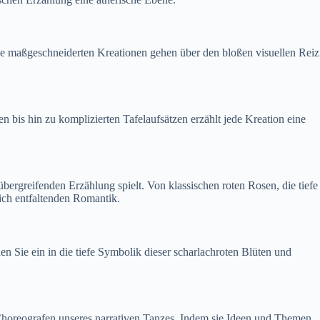
se maßgeschneiderten Kreationen gehen über den bloßen visuellen Reiz
is hin zu komplizierten Tafelaufsätzen erzählt jede Kreation eine
ergreifenden Erzählung spielt. Von klassischen roten Rosen, die tiefe
sich entfaltenden Romantik.
n Sie ein in die tiefe Symbolik dieser scharlachroten Blüten und
horeografen unseres narrativen Tanzes. Indem sie Ideen und Themen