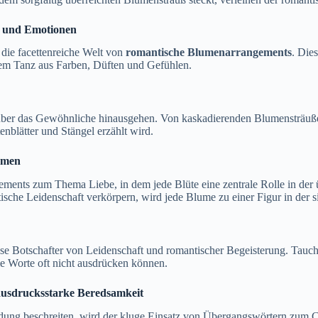
k und Emotionen
die facettenreiche Welt von
romantische Blumenarrangements
. Die
nem Tanz aus Farben, Düften und Gefühlen.
ber das Gewöhnliche hinausgehen. Von kaskadierenden Blumensträußen b
enblätter und Stängel erzählt wird.
emen
ents zum Thema Liebe, in dem jede Blüte eine zentrale Rolle in der üb
tische Leidenschaft verkörpern, wird jede Blume zu einer Figur in der 
ose Botschafter von Leidenschaft und romantischer Begeisterung. Tauche
ie Worte oft nicht ausdrücken können.
usdrucksstarke Beredsamkeit
ung beschreiten, wird der kluge Einsatz von Übergangswörtern zum C