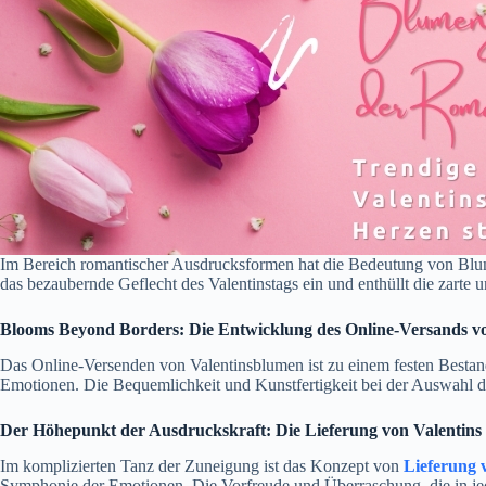
Im Bereich romantischer Ausdrucksformen hat die Bedeutung von Blumen
das bezaubernde Geflecht des Valentinstags ein und enthüllt die zarte
Blooms Beyond Borders: Die Entwicklung des Online-Versands v
Das Online-Versenden von Valentinsblumen ist zu einem festen Bestand
Emotionen. Die Bequemlichkeit und Kunstfertigkeit bei der Auswahl d
Der Höhepunkt der Ausdruckskraft: Die Lieferung von Valentins 
Im komplizierten Tanz der Zuneigung ist das Konzept von
Lieferung 
Symphonie der Emotionen. Die Vorfreude und Überraschung, die in jede