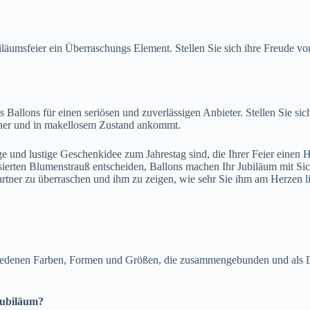
läumsfeier ein Überraschungs Element. Stellen Sie sich ihre Freude vor
s Ballons für einen seriösen und zuverlässigen Anbieter. Stellen Sie si
icher und in makellosem Zustand ankommt.
ge und lustige Geschenkidee zum Jahrestag sind, die Ihrer Feier einen
sierten Blumenstrauß entscheiden, Ballons machen Ihr Jubiläum mit Si
rtner zu überraschen und ihm zu zeigen, wie sehr Sie ihm am Herzen l
hiedenen Farben, Formen und Größen, die zusammengebunden und als D
Jubiläum?