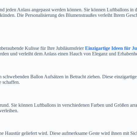
und jeden Anlass angepasst werden können. Sie können Luftballons in de
rkünden. Die Personalisierung des Blumenstraußes verleiht Ihrem Gesch
beraubende Kulisse für Ihre Jubiläumsfeier
Einzigartige Ideen für J
erden und verleiht dem Anlass einen Hauch von Eleganz und Erhabenhe
on schwebenden Ballon Aufsätzen in Betracht ziehen. Diese einzigarti
e schaffen.
rgrund. Sie können Luftballons in verschiedenen Farben und Größen arr
verleihen.
ine Haustür geliefert wird. Diese aufmerksame Geste wird ihnen mit Si