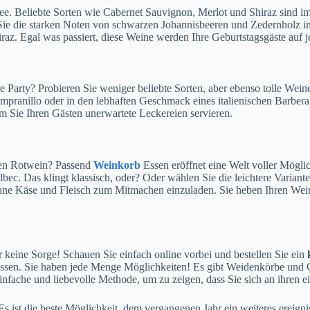
Idee. Beliebte Sorten wie Cabernet Sauvignon, Merlot und Shiraz sind 
n Sie die starken Noten von schwarzen Johannisbeeren und Zedernholz i
az. Egal was passiert, diese Weine werden Ihre Geburtstagsgäste auf je
 Party? Probieren Sie weniger beliebte Sorten, aber ebenso tolle Weine 
pranillo oder in den lebhaften Geschmack eines italienischen Barbera.
em Sie Ihren Gästen unerwartete Leckereien servieren.
kten Rotwein? Passend
Weinkorb
Essen eröffnet eine Welt voller Möglic
c. Das klingt klassisch, oder? Oder wählen Sie die leichtere Variante
hne Käse und Fleisch zum Mitmachen einzuladen. Sie heben Ihren Wein 
 keine Sorge! Schauen Sie einfach online vorbei und bestellen Sie ein
lassen. Sie haben jede Menge Möglichkeiten! Es gibt Weidenkörbe un
infache und liebevolle Methode, um zu zeigen, dass Sie sich an ihren ei
 ist die beste Möglichkeit, dem vergangenen Jahr ein weiteres ereignis