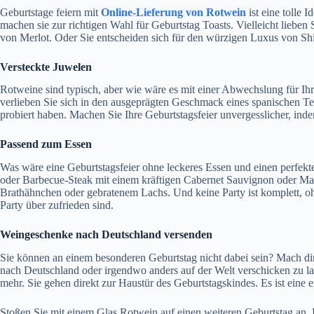
Geburtstage feiern mit
Online-Lieferung von Rotwein
ist eine tolle 
machen sie zur richtigen Wahl für Geburtstag Toasts. Vielleicht liebe
von Merlot. Oder Sie entscheiden sich für den würzigen Luxus von Shir
Versteckte Juwelen
Rotweine sind typisch, aber wie wäre es mit einer Abwechslung für Ihre
verlieben Sie sich in den ausgeprägten Geschmack eines spanischen Tem
probiert haben. Machen Sie Ihre Geburtstagsfeier unvergesslicher, ind
Passend zum Essen
Was wäre eine Geburtstagsfeier ohne leckeres Essen und einen perfe
oder Barbecue-Steak mit einem kräftigen Cabernet Sauvignon oder Malbe
Brathähnchen oder gebratenem Lachs. Und keine Party ist komplett, o
Party über zufrieden sind.
Weingeschenke nach Deutschland versenden
Sie können an einem besonderen Geburtstag nicht dabei sein? Mach dir
nach Deutschland oder irgendwo anders auf der Welt verschicken zu 
mehr. Sie gehen direkt zur Haustür des Geburtstagskindes. Es ist eine e
Stoßen Sie mit einem Glas Rotwein auf einen weiteren Geburtstag an. Es