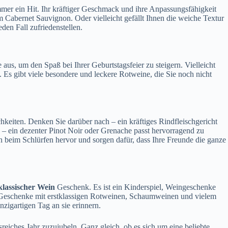
immer ein Hit. Ihr kräftiger Geschmack und ihre Anpassungsfähigkeit
m Cabernet Sauvignon. Oder vielleicht gefällt Ihnen die weiche Textur
den Fall zufriedenstellen.
aus, um den Spaß bei Ihrer Geburtstagsfeier zu steigern. Vielleicht
 Es gibt viele besondere und leckere Rotweine, die Sie noch nicht
hkeiten. Denken Sie darüber nach – ein kräftiges Rindfleischgericht
 – ein dezenter Pinot Noir oder Grenache passt hervorragend zu
beim Schlürfen hervor und sorgen dafür, dass Ihre Freunde die ganze
klassischer Wein
Geschenk. Es ist ein Kinderspiel, Weingeschenke
d Geschenke mit erstklassigen Rotweinen, Schaumweinen und vielem
nzigartigen Tag an sie erinnern.
reiches Jahr zuzujubeln. Ganz gleich, ob es sich um eine beliebte