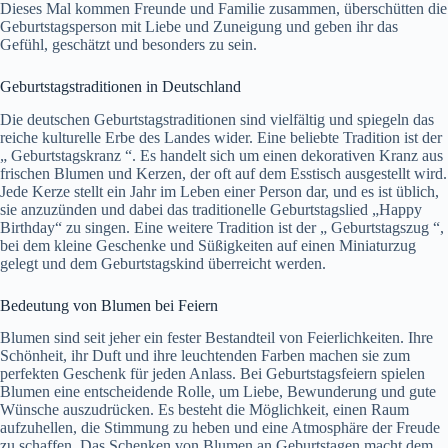
Dieses Mal kommen Freunde und Familie zusammen, überschütten die
Geburtstagsperson mit Liebe und Zuneigung und geben ihr das
Gefühl, geschätzt und besonders zu sein.
Geburtstagstraditionen in Deutschland
Die deutschen Geburtstagstraditionen sind vielfältig und spiegeln das
reiche kulturelle Erbe des Landes wider. Eine beliebte Tradition ist der
„ Geburtstagskranz “. Es handelt sich um einen dekorativen Kranz aus
frischen Blumen und Kerzen, der oft auf dem Esstisch ausgestellt wird.
Jede Kerze stellt ein Jahr im Leben einer Person dar, und es ist üblich,
sie anzuzünden und dabei das traditionelle Geburtstagslied „Happy
Birthday“ zu singen. Eine weitere Tradition ist der „ Geburtstagszug “,
bei dem kleine Geschenke und Süßigkeiten auf einen Miniaturzug
gelegt und dem Geburtstagskind überreicht werden.
Bedeutung von Blumen bei Feiern
Blumen sind seit jeher ein fester Bestandteil von Feierlichkeiten. Ihre
Schönheit, ihr Duft und ihre leuchtenden Farben machen sie zum
perfekten Geschenk für jeden Anlass. Bei Geburtstagsfeiern spielen
Blumen eine entscheidende Rolle, um Liebe, Bewunderung und gute
Wünsche auszudrücken. Es besteht die Möglichkeit, einen Raum
aufzuhellen, die Stimmung zu heben und eine Atmosphäre der Freude
zu schaffen. Das Schenken von Blumen an Geburtstagen macht dem