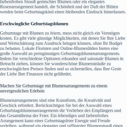
farbenfrohen Strauß gemischter Blumen oder ein elegantes
Rosenarrangement handelt, die Schönheit und der Duft der Blüten
werden beim Geburtstagskind einen bleibenden Eindruck hinterlassen.
Erschwingliche Geburtstagsblumen
Geburtstage mit Blumen zu feiern, muss nicht gleich ein Vermögen
kosten. Es gibt viele günstige Möglichkeiten, mit denen Sie Ihre Liebe
und Wertschätzung zum Ausdruck bringen können, ohne Ihr Budget
zu belasten. Lokale Floristen und Online-Blumenläden bieten eine
große Auswahl an preisgünstigen Geburtstagsblumenarrangements.
Indem Sie verschiedene Optionen erkunden und saisonale Blumen in
Betracht ziehen, können Sie wunderschöne Blumensträuße zu
erschwinglichen Preisen finden und so sicherstellen, dass Ihre Geste
der Liebe Ihre Finanzen nicht gefährdet.
Machen Sie Geburtstage mit Blumenarrangements zu einem
unvergesslichen Erlebnis
Blumenarrangements sind eine Kunstform, die Kreativität und
Geschick erfordert. Berücksichtigen Sie bei der Auswahl eines
Geburtstagsblumenarrangements die Vorlieben des Empfängers und
das Gesamtthema der Feier. Ein lebendiges und farbenfrohes
Arrangement kann einer Geburtstagsfeier Energie und Freude
verleihen, während ein eleganter und raffinierter Blumenstrauß einen