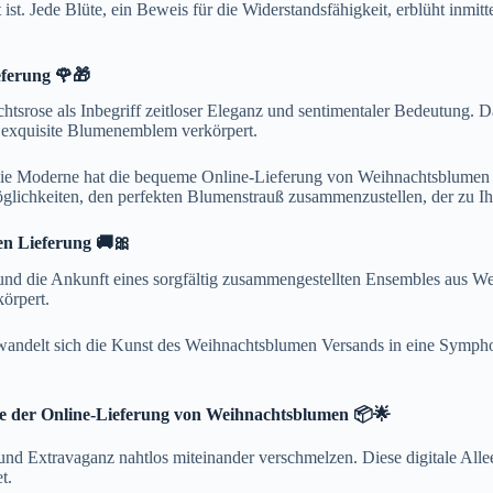
. Jede Blüte, ein Beweis für die Widerstandsfähigkeit, erblüht inmitte
eferung 🌹🎁
tsrose als Inbegriff zeitloser Eleganz und sentimentaler Bedeutung. 
s exquisite Blumenemblem verkörpert.
ie Moderne hat die bequeme Online-Lieferung von Weihnachtsblumen ei
ichkeiten, den perfekten Blumenstrauß zusammenzustellen, der zu Ihre
en Lieferung 🚚🎀
et und die Ankunft eines sorgfältig zusammengestellten Ensembles aus W
körpert.
wandelt sich die Kunst des Weihnachtsblumen Versands in eine Sympho
gie der Online-Lieferung von Weihnachtsblumen 📦🌟
nd Extravaganz nahtlos miteinander verschmelzen. Diese digitale Allee
t.