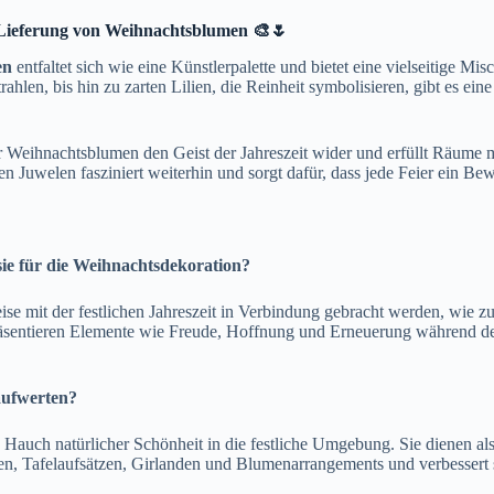
e Lieferung von Weihnachtsblumen 🎨🌷
en
entfaltet sich wie eine Künstlerpalette und bietet eine vielseitige Mi
hlen, bis hin zu zarten Lilien, die Reinheit symbolisieren, gibt es ei
der Weihnachtsblumen den Geist der Jahreszeit wider und erfüllt Räum
n Juwelen fasziniert weiterhin und sorgt dafür, dass jede Feier ein Bew
e für die Weihnachtsdekoration?
se mit der festlichen Jahreszeit in Verbindung gebracht werden, wie 
sentieren Elemente wie Freude, Hoffnung und Erneuerung während der
aufwerten?
 Hauch natürlicher Schönheit in die festliche Umgebung. Sie dienen a
zen, Tafelaufsätzen, Girlanden und Blumenarrangements und verbessert 