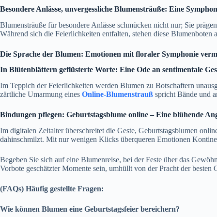
Besondere Anlässe, unvergessliche Blumensträuße: Eine Symphon
Blumensträuße für besondere Anlässe schmücken nicht nur; Sie prägen 
Während sich die Feierlichkeiten entfalten, stehen diese Blumenboten
Die Sprache der Blumen: Emotionen mit floraler Symphonie vermi
In Blütenblättern geflüsterte Worte: Eine Ode an sentimentale Ge
Im Teppich der Feierlichkeiten werden Blumen zu Botschaftern unausge
zärtliche Umarmung eines
Online-Blumenstrauß
spricht Bände und ar
Bindungen pflegen: Geburtstagsblume online – Eine blühende Ang
Im digitalen Zeitalter überschreitet die Geste, Geburtstagsblumen onli
dahinschmilzt. Mit nur wenigen Klicks überqueren Emotionen Kontine
Begeben Sie sich auf eine Blumenreise, bei der Feste über das Gewöh
Vorbote geschätzter Momente sein, umhüllt von der Pracht der besten 
(FAQs) Häufig gestellte Fragen:
Wie können Blumen eine Geburtstagsfeier bereichern?