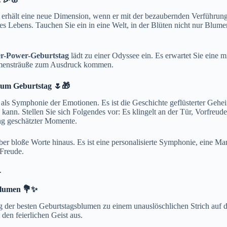
 – erhält eine neue Dimension, wenn er mit der bezaubernden Verführun
s Lebens. Tauchen Sie ein in eine Welt, in der Blüten nicht nur Blum
r-Power-Geburtstag
lädt zu einer Odyssee ein. Es erwartet Sie eine m
lumensträuße zum Ausdruck kommen.
zum Geburtstag 🌷🎁
ls Symphonie der Emotionen. Es ist die Geschichte geflüsterter Geheimn
nn. Stellen Sie sich Folgendes vor: Es klingelt an der Tür, Vorfreude
ng geschätzter Momente.
ber bloße Worte hinaus. Es ist eine personalisierte Symphonie, eine Ma
 Freude.

sblumen 💐✨
ng der besten Geburtstagsblumen zu einem unauslöschlichen Strich auf 
 den feierlichen Geist aus.