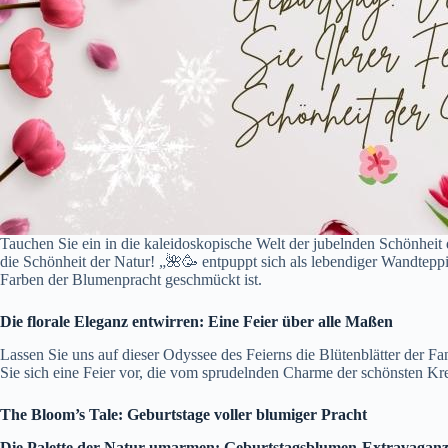
Tauchen Sie ein in die kaleidoskopische Welt der jubelnden Schönheit d
die Schönheit der Natur! „🌺🥳 entpuppt sich als lebendiger Wandteppi
Farben der Blumenpracht geschmückt ist.
Die florale Eleganz entwirren: Eine Feier über alle Maßen
Lassen Sie uns auf dieser Odyssee des Feierns die Blütenblätter der F
Sie sich eine Feier vor, die vom sprudelnden Charme der schönsten Kreat
The Bloom’s Tale: Geburtstage voller blumiger Pracht
Die Palette der Natur umarmen: Geburtstagsblumen-Extravaganz