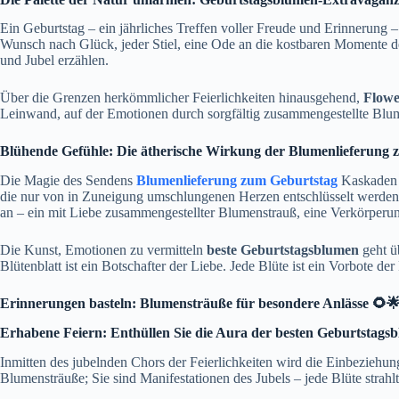
Ein Geburtstag – ein jährliches Treffen voller Freude und Erinnerung
Wunsch nach Glück, jeder Stiel, eine Ode an die kostbaren Momente de
und Jubel erzählen.
Über die Grenzen herkömmlicher Feierlichkeiten hinausgehend,
Flowe
Leinwand, auf der Emotionen durch sorgfältig zusammengestellte B
Blühende Gefühle: Die ätherische Wirkung der Blumenlieferung 
Die Magie des Sendens
Blumenlieferung zum Geburtstag
Kaskaden a
die nur von in Zuneigung umschlungenen Herzen entschlüsselt werden ka
an – ein mit Liebe zusammengestellter Blumenstrauß, eine Verkörperu
Die Kunst, Emotionen zu vermitteln
beste Geburtstagsblumen
geht ü
Blütenblatt ist ein Botschafter der Liebe. Jede Blüte ist ein Vorbote der
Erinnerungen basteln: Blumensträuße für besondere Anlässe 🌻
Erhabene Feiern: Enthüllen Sie die Aura der besten Geburtstag
Inmitten des jubelnden Chors der Feierlichkeiten wird die Einbeziehu
Blumensträuße; Sie sind Manifestationen des Jubels – jede Blüte strahlt