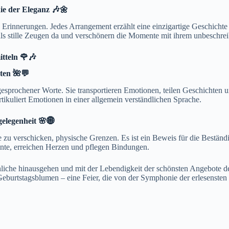
ie der Eleganz 🎶🌼
Erinnerungen. Jedes Arrangement erzählt eine einzigartige Geschichte 
 als stille Zeugen da und verschönern die Momente mit ihrem unbeschre
tteln 🌹🎶
sten 🌺💬
sprochener Worte. Sie transportieren Emotionen, teilen Geschichten u
tikuliert Emotionen in einer allgemein verständlichen Sprache.
elegenheit 🌸🌐
ne zu verschicken, physische Grenzen. Es ist ein Beweis für die Bestän
nte, erreichen Herzen und pflegen Bindungen.
nliche hinausgehen und mit der Lebendigkeit der schönsten Angebote d
Geburtstagsblumen – eine Feier, die von der Symphonie der erlesensten