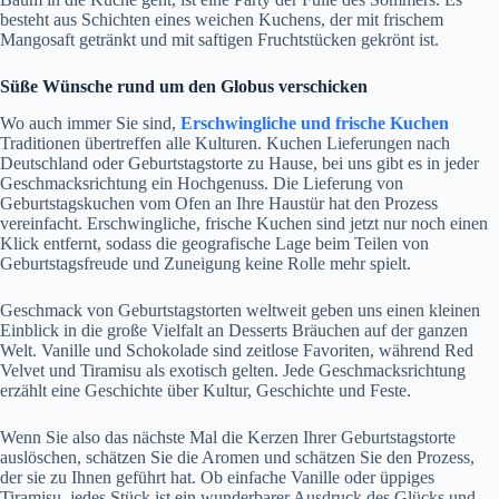
besteht aus Schichten eines weichen Kuchens, der mit frischem
Mangosaft getränkt und mit saftigen Fruchtstücken gekrönt ist.
Süße Wünsche rund um den Globus verschicken
Wo auch immer Sie sind,
Erschwingliche und frische Kuchen
Traditionen übertreffen alle Kulturen. Kuchen Lieferungen nach
Deutschland oder Geburtstagstorte zu Hause, bei uns gibt es in jeder
Geschmacksrichtung ein Hochgenuss. Die Lieferung von
Geburtstagskuchen vom Ofen an Ihre Haustür hat den Prozess
vereinfacht. Erschwingliche, frische Kuchen sind jetzt nur noch einen
Klick entfernt, sodass die geografische Lage beim Teilen von
Geburtstagsfreude und Zuneigung keine Rolle mehr spielt.
Geschmack von Geburtstagstorten weltweit geben uns einen kleinen
Einblick in die große Vielfalt an Desserts Bräuchen auf der ganzen
Welt. Vanille und Schokolade sind zeitlose Favoriten, während Red
Velvet und Tiramisu als exotisch gelten. Jede Geschmacksrichtung
erzählt eine Geschichte über Kultur, Geschichte und Feste.
Wenn Sie also das nächste Mal die Kerzen Ihrer Geburtstagstorte
auslöschen, schätzen Sie die Aromen und schätzen Sie den Prozess,
der sie zu Ihnen geführt hat. Ob einfache Vanille oder üppiges
Tiramisu, jedes Stück ist ein wunderbarer Ausdruck des Glücks und