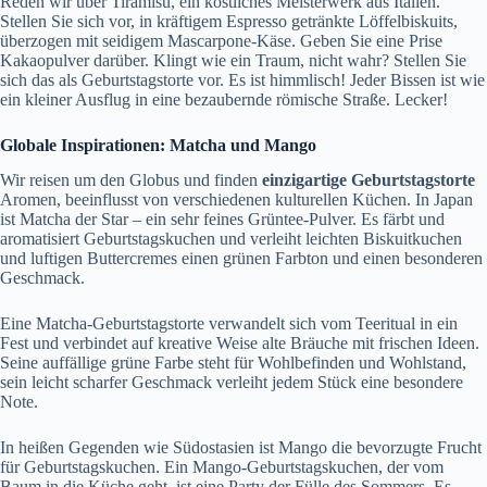
Reden wir über Tiramisu, ein köstliches Meisterwerk aus Italien.
Stellen Sie sich vor, in kräftigem Espresso getränkte Löffelbiskuits,
überzogen mit seidigem Mascarpone-Käse. Geben Sie eine Prise
Kakaopulver darüber. Klingt wie ein Traum, nicht wahr? Stellen Sie
sich das als Geburtstagstorte vor. Es ist himmlisch! Jeder Bissen ist wie
ein kleiner Ausflug in eine bezaubernde römische Straße. Lecker!
Globale Inspirationen: Matcha und Mango
Wir reisen um den Globus und finden
einzigartige Geburtstagstorte
Aromen, beeinflusst von verschiedenen kulturellen Küchen. In Japan
ist Matcha der Star – ein sehr feines Grüntee-Pulver. Es färbt und
aromatisiert Geburtstagskuchen und verleiht leichten Biskuitkuchen
und luftigen Buttercremes einen grünen Farbton und einen besonderen
Geschmack.
Eine Matcha-Geburtstagstorte verwandelt sich vom Teeritual in ein
Fest und verbindet auf kreative Weise alte Bräuche mit frischen Ideen.
Seine auffällige grüne Farbe steht für Wohlbefinden und Wohlstand,
sein leicht scharfer Geschmack verleiht jedem Stück eine besondere
Note.
In heißen Gegenden wie Südostasien ist Mango die bevorzugte Frucht
für Geburtstagskuchen. Ein Mango-Geburtstagskuchen, der vom
Baum in die Küche geht, ist eine Party der Fülle des Sommers. Es