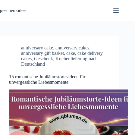
Skip
to
geschenkidee
content
anniversary cake
,
anniversary cakes
,
anniversary gift basket
,
cake
,
cake delivery
,
cakes
,
Geschenk
,
Kuchenlieferung nach
Deutschland
15 romantische Jubiläumstorte-Ideen für
unvergessliche Liebesmomente