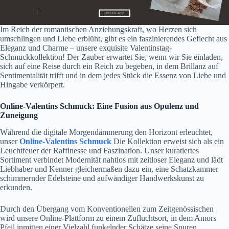
Im Reich der romantischen Anziehungskraft, wo Herzen sich
umschlingen und Liebe erblüht, gibt es ein faszinierendes Geflecht aus
Eleganz und Charme – unsere exquisite Valentinstag-
Schmuckkollektion! Der Zauber erwartet Sie, wenn wir Sie einladen,
sich auf eine Reise durch ein Reich zu begeben, in dem Brillanz auf
Sentimentalität trifft und in dem jedes Stück die Essenz von Liebe und
Hingabe verkörpert.
Online-Valentins Schmuck: Eine Fusion aus Opulenz und
Zuneigung
Während die digitale Morgendämmerung den Horizont erleuchtet,
unser
Online-Valentins Schmuck
Die Kollektion erweist sich als ein
Leuchtfeuer der Raffinesse und Faszination. Unser kuratiertes
Sortiment verbindet Modernität nahtlos mit zeitloser Eleganz und lädt
Liebhaber und Kenner gleichermaßen dazu ein, eine Schatzkammer
schimmernder Edelsteine ​​und aufwändiger Handwerkskunst zu
erkunden.
Durch den Übergang vom Konventionellen zum Zeitgenössischen
wird unsere Online-Plattform zu einem Zufluchtsort, in dem Amors
Pfeil inmitten einer Vielzahl funkelnder Schätze seine Spuren