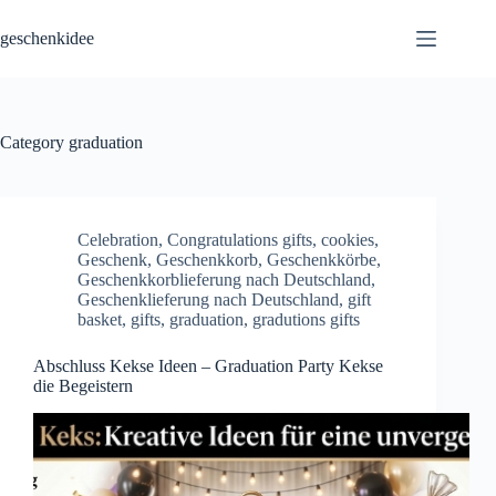
Skip
to
geschenkidee
content
Category
graduation
Celebration
,
Congratulations gifts
,
cookies
,
Geschenk
,
Geschenkkorb
,
Geschenkkörbe
,
Geschenkkorblieferung nach Deutschland
,
Geschenklieferung nach Deutschland
,
gift
basket
,
gifts
,
graduation
,
gradutions gifts
Abschluss Kekse Ideen – Graduation Party Kekse
die Begeistern