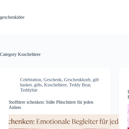
Skip
to
content
geschenkidee
Category
Kuscheltiere
Celebration
,
Geschenk
,
Geschenkkorb
,
gift
basket
,
gifts
,
Kuscheltiere
,
Teddy Bear
,
Teddybär
Stofftiere schenken: Süße Plüschtiere für jeden
Anlass