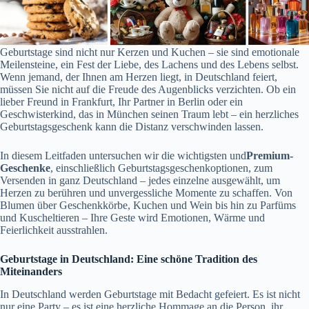
Geburtstage sind nicht nur Kerzen und Kuchen – sie sind emotionale
Meilensteine, ein Fest der Liebe, des Lachens und des Lebens selbst.
Wenn jemand, der Ihnen am Herzen liegt, in Deutschland feiert,
müssen Sie nicht auf die Freude des Augenblicks verzichten. Ob ein
lieber Freund in Frankfurt, Ihr Partner in Berlin oder ein
Geschwisterkind, das in München seinen Traum lebt – ein herzliches
Geburtstagsgeschenk kann die Distanz verschwinden lassen.
In diesem Leitfaden untersuchen wir die wichtigsten und
Premium-
Geschenke
, einschließlich Geburtstagsgeschenkoptionen, zum
Versenden in ganz Deutschland – jedes einzelne ausgewählt, um
Herzen zu berühren und unvergessliche Momente zu schaffen. Von
Blumen über Geschenkkörbe, Kuchen und Wein bis hin zu Parfüms
und Kuscheltieren – Ihre Geste wird Emotionen, Wärme und
Feierlichkeit ausstrahlen.
Geburtstage in Deutschland: Eine schöne Tradition des
Miteinanders
In Deutschland werden Geburtstage mit Bedacht gefeiert. Es ist nicht
nur eine Party – es ist eine herzliche Hommage an die Person, ihr