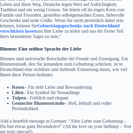
Leben und ihren Weg. Deutsche legen Wert auf Aufrichtigkeit,
Tradition und ein wenig Genuss. Sie feiern oft im engen Kreis von
Familie und Freunden, genießen selbstgemachtes Essen, liebevolle
Geschenke und nette Grüße. Wenn Sie nicht persönlich dabei sein
können, können Sie
Geburtstagsgeschenke nach Deutschland
verschicken lassen
um Ihre Liebe zu teilen und aus der Ferne Teil
ihres besonderen Tages zu sein.“
Blumen: Eine zeitlose Sprache der Liebe
Blumen sind universelle Botschafter der Freude und Zuneigung. Ein
Blumenstrauß, den Sie jemandem zum Geburtstag schicken, ist in
Deutschland eine sichtbare und duftende Erinnerung daran, wie viel
Ihnen diese Person bedeutet.
Rosen
– Für tiefe Liebe und Bewunderung
Lilien
– Ein Symbol für Neuanfänge
Tulpen
– Fröhlich und elegant
Gemischte Blumensträuße
– Hell, lebhaft und voller
Persönlichkeit
Add a heartfelt message in German: “Alles Liebe zum Geburtstag –
Du bist etwas ganz Besonderes!” (All the love on your birthday – You
are truly special!)