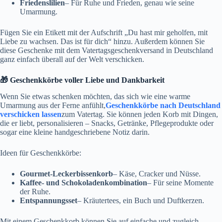
Friedenslilien
– Für Ruhe und Frieden, genau wie seine
Umarmung.
Fügen Sie ein Etikett mit der Aufschrift „Du hast mir geholfen, mit
Liebe zu wachsen. Das ist für dich“ hinzu. Außerdem können Sie
diese Geschenke mit dem Vatertagsgeschenkversand in Deutschland
ganz einfach überall auf der Welt verschicken.
🎁 Geschenkkörbe voller Liebe und Dankbarkeit
Wenn Sie etwas schenken möchten, das sich wie eine warme
Umarmung aus der Ferne anfühlt,
Geschenkkörbe nach Deutschland
verschicken lassen
zum Vatertag. Sie können jeden Korb mit Dingen,
die er liebt, personalisieren – Snacks, Getränke, Pflegeprodukte oder
sogar eine kleine handgeschriebene Notiz darin.
Ideen für Geschenkkörbe:
Gourmet-Leckerbissenkorb
– Käse, Cracker und Nüsse.
Kaffee- und Schokoladenkombination
– Für seine Momente
der Ruhe.
Entspannungsset
– Kräutertees, ein Buch und Duftkerzen.
Mit einem Geschenkkorb können Sie auf einfache und zugleich