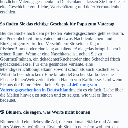
herzlicher Vatertagsgeschenke in Deutschland – lassen Sie Ihre Geste
eine Geschichte von Liebe, Wertschätzung und tiefer Verbundenheit
erzählen.
So finden Sie das richtige Geschenk für Papa zum Vatertag
Bei der Suche nach dem perfekten Vatertagsgeschenk geht es darum,
die Persönlichkeit Ihres Vaters mit etwas Nachdenklichem und
Einzigartigem zu treffen. Verschönern Sie seinen Tag mit
frischenBlumenoder eine lang anhaltendeAnlagedas bringt Leben in
seinen Raum. Wenn er eine Naschkatze ist, gehen Sie zu
GourmetPralinen, ein dekadenterKuchenoder eine Schachtel frisch
gebackeneKekse. Für eine gesündere Variante, eine
lebendigeFruchtbouquetkann sowohl schön als auch köstlich sein.
Willst du beeindrucken? Eine kuratierteGeschenkkorboder eine
Flasche feinenWeinverleiht einen Hauch von Raffinesse. Und wenn
Sie aus der Ferne feiern, keine Sorge –
Lieferung von
Vatertagsgeschenken in Deutschland
macht es einfach, Liebe über
die Meilen hinweg zu senden und zu zeigen, wie viel er Ihnen
bedeutet.
🌸 Blumen, die sagen, was Worte nicht können
Blumen sind eine liebevolle Art, die emotionale Stärke und Anmut
Ihres Vaters zu würdigen. Egal, ob Sie nah oder fern wohnen, ein