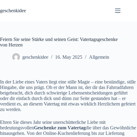
Skip
to
geschenkidee
content
Feiern Sie seine Stärke und seinen Geist: Vatertagsgeschenke
von Herzen
geschenkidee
16. May 2025
Allgemein
In der Liebe eines Vaters liegt eine stille Magie – eine beständige, stille
Hingabe, die uns prägt. Ob er der Mann ist, der dir das Fahrradfahren
beigebracht, dich durch schwierige Lebensentscheidungen geführt
oder dir einfach durch dick und dünn zur Seite gestanden hat – er
verdient es, an diesem Vatertag mit etwas wirklich Herzlichem gefeiert
zu werden.
Ehren Sie dieses Jahr seine unerschütterliche Liebe mit
bedeutungsvollen
Geschenke zum Vatertag
die über das Gewöhnliche
hinausgehen. Von der Online-Kuchenlieferung bis zur Lieferung