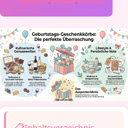
Deutschland
,
gift basket
,
Schokolade
Inhaltsverzeichnis