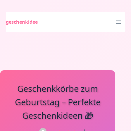
Skip
to
content
geschenkidee
Geschenkkörbe zum
Geburtstag – Perfekte
Geschenkideen 🎁