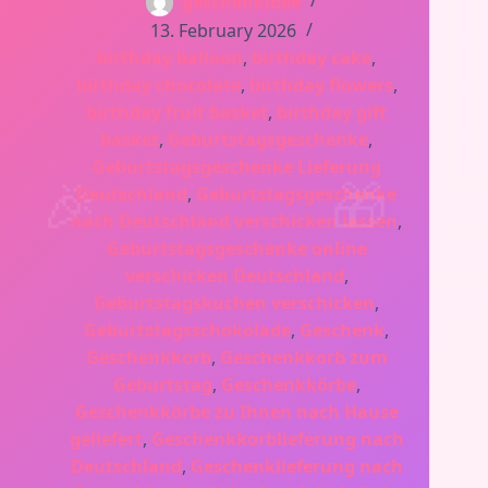
geschenkidee
13. February 2026
birthday balloon
,
birthday cake
,
birthday chocolate
,
birthday flowers
,
birthday fruit basket
,
birthday gift
basket
,
Geburtstagsgeschenke
,
Geburtstagsgeschenke Lieferung
Deutschland
,
Geburtstagsgeschenke
nach Deutschland verschicken lassen
,
Geburtstagsgeschenke online
verschicken Deutschland
,
Geburtstagskuchen verschicken
,
Geburtstagsschokolade
,
Geschenk
,
Geschenkkorb
,
Geschenkkorb zum
Geburtstag
,
Geschenkkörbe
,
Geschenkkörbe zu Ihnen nach Hause
geliefert
,
Geschenkkorblieferung nach
Deutschland
,
Geschenklieferung nach