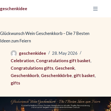
Skip
geschenkidee
to
content
Glückwunsch Wein Geschenkkorb – Die 7 Besten
Ideen zum Feiern
geschenkidee
28. May 2026
Celebration
,
Congratulations gift basket
,
Congratulations gifts
,
Geschenk
,
Geschenkkorb
,
Geschenkkörbe
,
gift basket
,
gifts