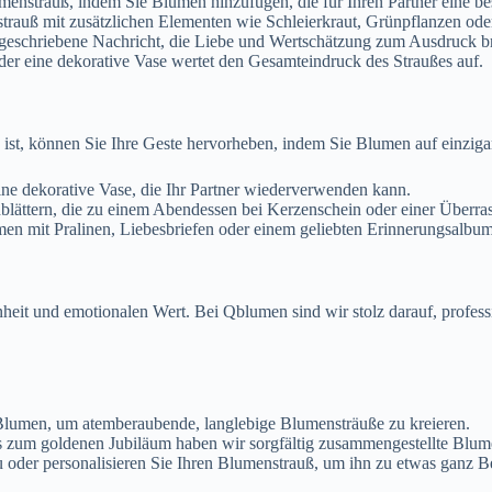
umenstrauß, indem Sie Blumen hinzufügen, die für Ihren Partner eine 
rauß mit zusätzlichen Elementen wie Schleierkraut, Grünpflanzen ode
eschriebene Nachricht, die Liebe und Wertschätzung zum Ausdruck brin
er eine dekorative Vase wertet den Gesamteindruck des Straußes auf.
st, können Sie Ihre Geste hervorheben, indem Sie Blumen auf einzigar
ne dekorative Vase, die Ihr Partner wiederverwenden kann.
nblättern, die zu einem Abendessen bei Kerzenschein oder einer Überra
n mit Pralinen, Liebesbriefen oder einem geliebten Erinnerungsalbum
heit und emotionalen Wert. Bei Qblumen sind wir stolz darauf, profess
 Blumen, um atemberaubende, langlebige Blumensträuße zu kreieren.
s zum goldenen Jubiläum haben wir sorgfältig zusammengestellte Blum
u oder personalisieren Sie Ihren Blumenstrauß, um ihn zu etwas ganz