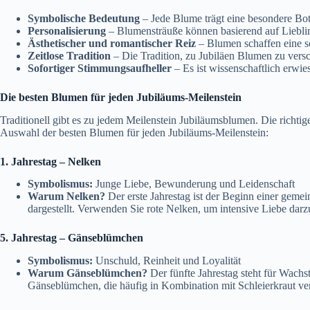
Symbolische Bedeutung
– Jede Blume trägt eine besondere Bot
Personalisierung
– Blumensträuße können basierend auf Lieblin
Ästhetischer und romantischer Reiz
– Blumen schaffen eine s
Zeitlose Tradition
– Die Tradition, zu Jubiläen Blumen zu vers
Sofortiger Stimmungsaufheller
– Es ist wissenschaftlich erwi
Die besten Blumen für jeden Jubiläums-Meilenstein
Traditionell gibt es zu jedem Meilenstein Jubiläumsblumen. Die richt
Auswahl der besten Blumen für jeden Jubiläums-Meilenstein:
1. Jahrestag – Nelken
Symbolismus:
Junge Liebe, Bewunderung und Leidenschaft
Warum Nelken?
Der erste Jahrestag ist der Beginn einer geme
dargestellt. Verwenden Sie rote Nelken, um intensive Liebe dar
5. Jahrestag – Gänseblümchen
Symbolismus:
Unschuld, Reinheit und Loyalität
Warum Gänseblümchen?
Der fünfte Jahrestag steht für Wach
Gänseblümchen, die häufig in Kombination mit Schleierkraut ve