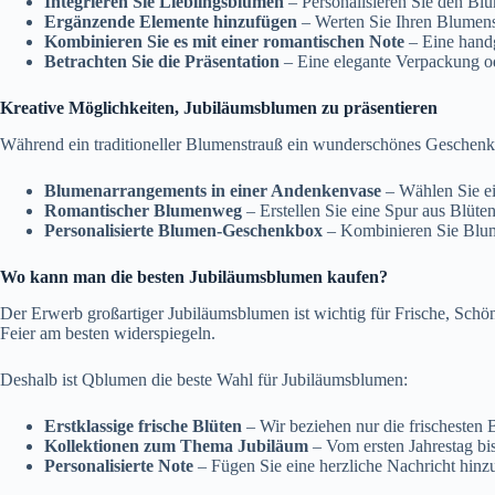
Integrieren Sie Lieblingsblumen
– Personalisieren Sie den Bl
Ergänzende Elemente hinzufügen
– Werten Sie Ihren Blumenst
Kombinieren Sie es mit einer romantischen Note
– Eine handg
Betrachten Sie die Präsentation
– Eine elegante Verpackung od
Kreative Möglichkeiten, Jubiläumsblumen zu präsentieren
Während ein traditioneller Blumenstrauß ein wunderschönes Geschenk i
Blumenarrangements in einer Andenkenvase
– Wählen Sie ei
Romantischer Blumenweg
– Erstellen Sie eine Spur aus Blüte
Personalisierte Blumen-Geschenkbox
– Kombinieren Sie Blume
Wo kann man die besten Jubiläumsblumen kaufen?
Der Erwerb großartiger Jubiläumsblumen ist wichtig für Frische, Schön
Feier am besten widerspiegeln.
Deshalb ist Qblumen die beste Wahl für Jubiläumsblumen:
Erstklassige frische Blüten
– Wir beziehen nur die frischesten
Kollektionen zum Thema Jubiläum
– Vom ersten Jahrestag bi
Personalisierte Note
– Fügen Sie eine herzliche Nachricht hinz