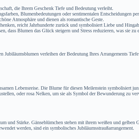
schaft, die Ihrem Geschenk Tiefe und Bedeutung verleiht.
gsfarben, Blumenbedeutungen oder sentimentalen Entscheidungen perso
chöne Atmosphäre und dienen als romantische Geste.
chenken, reicht Jahrhunderte zurück und symbolisiert Liebe und Hingab
esen, dass Blumen das Glück steigern und Stress reduzieren, was sie z
igen Jubiläumsblumen verleihen der Bedeutung Ihres Arrangements Tiefe
insamen Lebensreise. Die Blume für diesen Meilenstein symbolisiert ju
zustellen, oder rosa Nelken, um sie als Symbol der Bewunderung zu ve
stum und Stärke. Gänseblümchen stehen mit ihrem weißen und gelben Gl
rwendet werden, sind ein symbolisches Jubiläumsstraußarrangement.