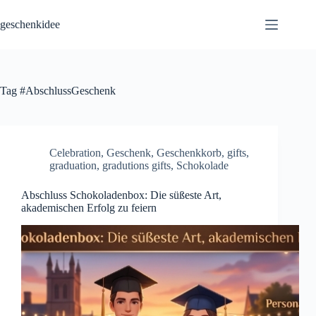
Skip
to
geschenkidee
content
Tag
#AbschlussGeschenk
Celebration
,
Geschenk
,
Geschenkkorb
,
gifts
,
graduation
,
gradutions gifts
,
Schokolade
Abschluss Schokoladenbox: Die süßeste Art,
akademischen Erfolg zu feiern