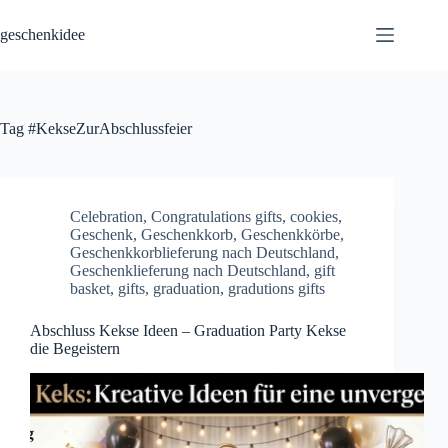
Skip
to
geschenkidee
content
Tag
#KekseZurAbschlussfeier
Celebration
,
Congratulations gifts
,
cookies
,
Geschenk
,
Geschenkkorb
,
Geschenkkörbe
,
Geschenkkorblieferung nach Deutschland
,
Geschenklieferung nach Deutschland
,
gift
basket
,
gifts
,
graduation
,
gradutions gifts
Abschluss Kekse Ideen – Graduation Party Kekse
die Begeistern