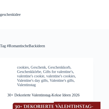
Skip
to
content
geschenkidee
Tag
#RomantischeBackideen
cookies
,
Geschenk
,
Geschenkkorb
,
Geschenkkörbe
,
Gifts for valentine's
,
valentine's cookie
,
valentine's cookies
,
Valentine's day gifts
,
Valentine's gifts
,
Valentinstag
30+ Dekorierte Valentinstag-Kekse Ideen 2026