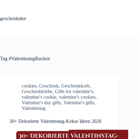
Skip
to
content
geschenkidee
Tag
#ValentinstagBacken
cookies
,
Geschenk
,
Geschenkkorb
,
Geschenkkörbe
,
Gifts for valentine's
,
valentine's cookie
,
valentine's cookies
,
Valentine's day gifts
,
Valentine's gifts
,
Valentinstag
30+ Dekorierte Valentinstag-Kekse Ideen 2026