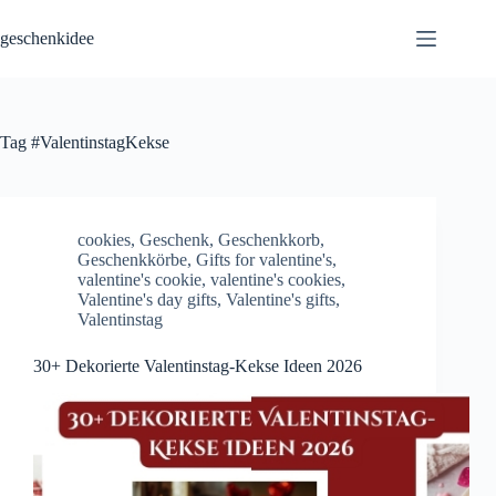
Skip
to
geschenkidee
content
Tag
#ValentinstagKekse
cookies
,
Geschenk
,
Geschenkkorb
,
Geschenkkörbe
,
Gifts for valentine's
,
valentine's cookie
,
valentine's cookies
,
Valentine's day gifts
,
Valentine's gifts
,
Valentinstag
30+ Dekorierte Valentinstag-Kekse Ideen 2026