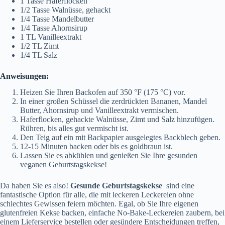
1 Tasse Haferflocken
1/2 Tasse Walnüsse, gehackt
1/4 Tasse Mandelbutter
1/4 Tasse Ahornsirup
1 TL Vanilleextrakt
1/2 TL Zimt
1/4 TL Salz
Anweisungen:
Heizen Sie Ihren Backofen auf 350 °F (175 °C) vor.
In einer großen Schüssel die zerdrückten Bananen, Mandel
Butter, Ahornsirup und Vanilleextrakt vermischen.
Haferflocken, gehackte Walnüsse, Zimt und Salz hinzufügen.
Rühren, bis alles gut vermischt ist.
Den Teig auf ein mit Backpapier ausgelegtes Backblech geben.
12-15 Minuten backen oder bis es goldbraun ist.
Lassen Sie es abkühlen und genießen Sie Ihre gesunden
veganen Geburtstagskekse!
Da haben Sie es also!
Gesunde Geburtstagskekse
sind eine
fantastische Option für alle, die mit leckeren Leckereien ohne
schlechtes Gewissen feiern möchten. Egal, ob Sie Ihre eigenen
glutenfreien Kekse backen, einfache No-Bake-Leckereien zaubern, bei
einem Lieferservice bestellen oder gesündere Entscheidungen treffen,