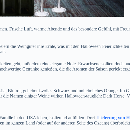
. Frische Luft, warme Abende und das besondere Gefühl, mit Fre
eiern die Weingüter ihre Ernte, was mit den Halloween-Feierlichkeite
tt.
keiten geht, außerdem eine elegante Note. Erwachsene sollten doch auc
 hochwertige Getränke genießen, die die Aromen der Saison perfekt erg
Lila, Blutrot, geheimnisvolles Schwarz und unheimliches Orange. Im G
ar die Namen einiger Weine wirken Halloween-tauglich: Dark Horse, V
Familie in den USA leben, isolierend anfühlen. Dort
Lieferung von 
n im ganzen Land (oder auf der anderen Seite des Ozeans) überbrückt d