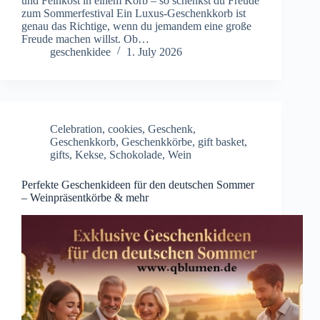
und Feinkost in einem Korb – so schenkst du Freude
zum Sommerfestival Ein Luxus-Geschenkkorb ist
genau das Richtige, wenn du jemandem eine große
Freude machen willst. Ob…
geschenkidee
1. July 2026
Celebration
,
cookies
,
Geschenk
,
Geschenkkorb
,
Geschenkkörbe
,
gift basket
,
gifts
,
Kekse
,
Schokolade
,
Wein
Perfekte Geschenkideen für den deutschen Sommer
– Weinpräsentkörbe & mehr