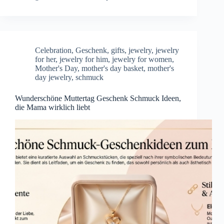
Celebration
,
Geschenk
,
gifts
,
jewelry
,
jewelry
for her
,
jewelry for him
,
jewelry for women
,
Mother's Day
,
mother's day basket
,
mother's
day jewelry
,
schmuck
Wunderschöne Muttertag Geschenk Schmuck Ideen,
die Mama wirklich liebt