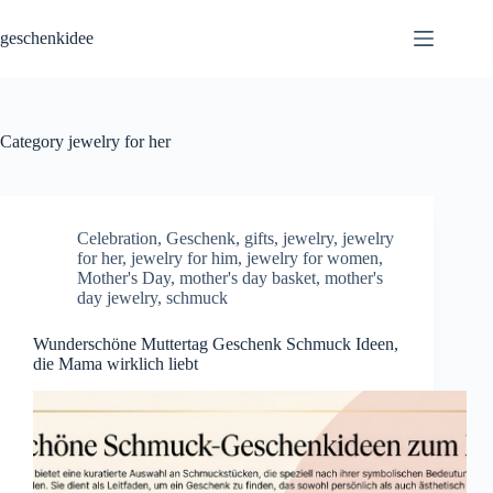
Skip
to
geschenkidee
content
Category
jewelry for her
Celebration
,
Geschenk
,
gifts
,
jewelry
,
jewelry
for her
,
jewelry for him
,
jewelry for women
,
Mother's Day
,
mother's day basket
,
mother's
day jewelry
,
schmuck
Wunderschöne Muttertag Geschenk Schmuck Ideen,
die Mama wirklich liebt