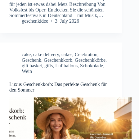
für jeden ist etwas dabei Meta-Beschreibung Von
Volksfest bis Oper: Entdecken Sie die schönsten
Sommerfestivals in Deutschland – mit Musik,…
geschenkidee
3. July 2026
cake
,
cake delivery
,
cakes
,
Celebration
,
Geschenk
,
Geschenkkorb
,
Geschenkkörbe
,
gift basket
,
gifts
,
Luftballons
,
Schokolade
,
Wein
Luxus-Geschenkkorb: Das perfekte Geschenk für
den Sommer