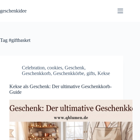
Skip
to
geschenkidee
content
Tag
#giftbasket
Celebration
,
cookies
,
Geschenk
,
Geschenkkorb
,
Geschenkkörbe
,
gifts
,
Kekse
Kekse als Geschenk: Der ultimative Geschenkkorb-
Guide