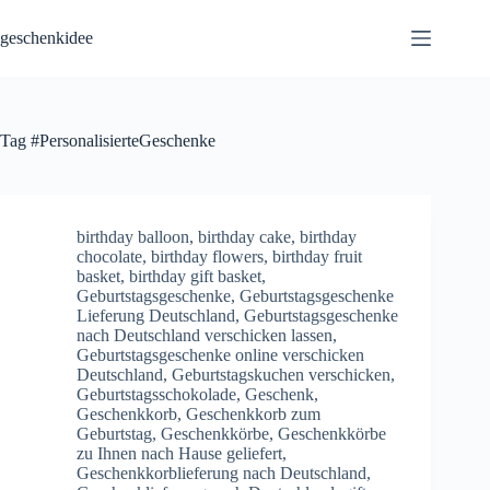
Skip
to
geschenkidee
content
Tag
#PersonalisierteGeschenke
birthday balloon
,
birthday cake
,
birthday
chocolate
,
birthday flowers
,
birthday fruit
basket
,
birthday gift basket
,
Geburtstagsgeschenke
,
Geburtstagsgeschenke
Lieferung Deutschland
,
Geburtstagsgeschenke
nach Deutschland verschicken lassen
,
Geburtstagsgeschenke online verschicken
Deutschland
,
Geburtstagskuchen verschicken
,
Geburtstagsschokolade
,
Geschenk
,
Geschenkkorb
,
Geschenkkorb zum
Geburtstag
,
Geschenkkörbe
,
Geschenkkörbe
zu Ihnen nach Hause geliefert
,
Geschenkkorblieferung nach Deutschland
,