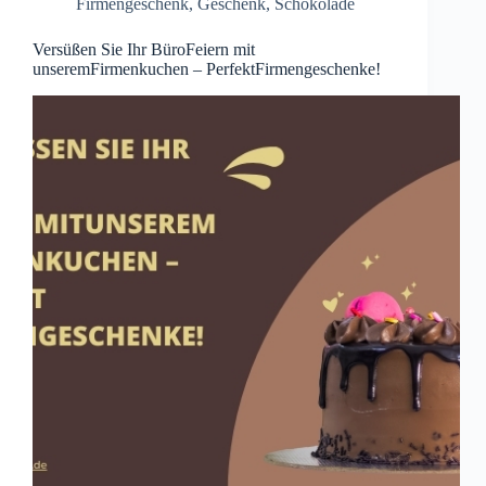
Firmengeschenk
,
Geschenk
,
Schokolade
Versüßen Sie Ihr BüroFeiern mit
unseremFirmenkuchen – PerfektFirmengeschenke!